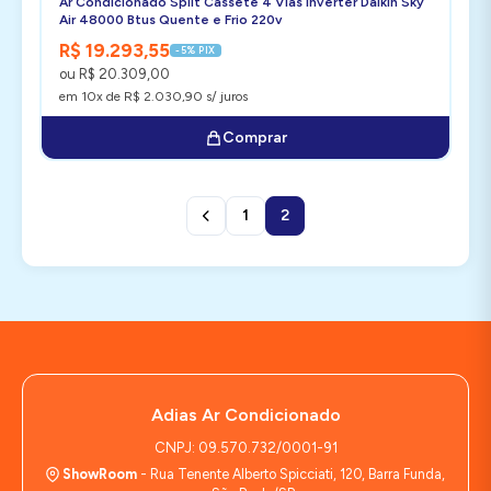
Ar Condicionado Split Cassete 4 Vias Inverter Daikin Sky
Air 48000 Btus Quente e Frio 220v
R$ 19.293,55
-5% PIX
ou R$ 20.309,00
em 10x de R$ 2.030,90 s/ juros
Comprar
1
2
Adias Ar Condicionado
CNPJ: 09.570.732/0001-91
ShowRoom
- Rua Tenente Alberto Spicciati, 120, Barra Funda,