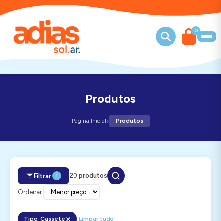
0
Produtos
›
Página Inicial
Produtos
20 produtos
Filtrar
1
Ordenar:
Tipo: Cassete
Limpar tudo