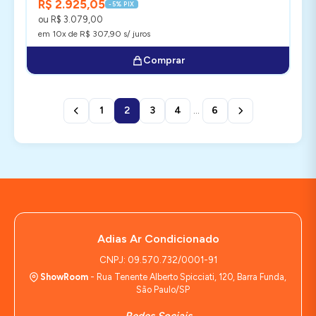
R$ 2.925,05
-5% PIX
ou R$ 3.079,00
em 10x de R$ 307,90 s/ juros
Comprar
1
2
3
4
...
6
Adias Ar Condicionado
CNPJ: 09.570.732/0001-91
ShowRoom
- Rua Tenente Alberto Spicciati, 120, Barra Funda,
São Paulo/SP