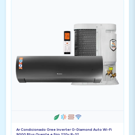
Ar Condicionado Gree Inverter G-Diamond Auto Wi-Fi
9000 Btus Quente e Frio 220v R-32