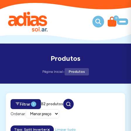
0
Produtos
›
Página Inicial
Produtos
82 produtos
Filtrar
1
Ordenar:
Tipo: Split Inverter
Limpar tudo