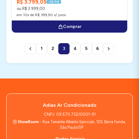
R$ 3.799,05
-5% PIX
ou R$ 3.999,00
em 10x de R$ 399,90 s/ juros
Comprar
1
2
3
4
5
6
Adias Ar Condicionado
CNPJ: 09.570.732/0001-91
ShowRoom
- Rua Tenente Alberto Spicciati, 120, Barra Funda,
São Paulo/SP