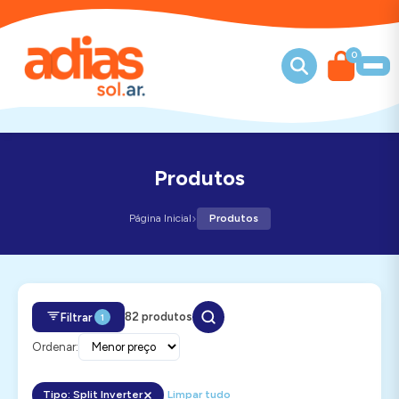
0
Produtos
›
Página Inicial
Produtos
82 produtos
Filtrar
1
Ordenar:
Tipo: Split Inverter
Limpar tudo