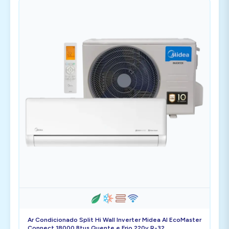
Ar Condicionado Split Hi Wall Inverter Midea AI EcoMaster
Connect 18000 Btus Quente e Frio 220v R-32