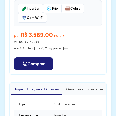
Inverter
Frio
Cobre
Com Wi-Fi
R$ 3.589,00
por
no pix
ou R$ 3.777,89
em 10x de R$ 377,79 s/ juros
Comprar
Especificações Técnicas
Garantia do Fornecedor
Tipo
Split Inverter
Tecnologia
Inverter