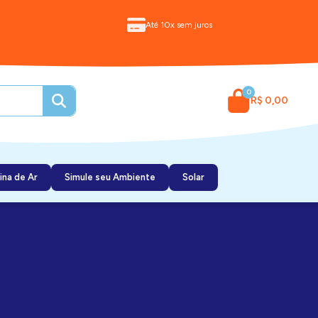
Até 10x sem juros
0
R$ 0,00
ina de Ar
Simule seu Ambiente
Solar