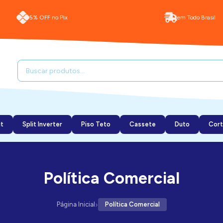
5% OFF no Pix
em Todo Brasil
it
Split Inverter
Piso Teto
Cassete
Duto
Cort
Política Comercial
›
Página Inicial
Política Comercial