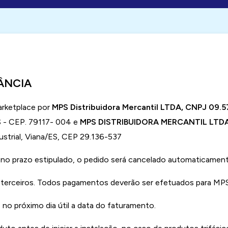
ÂNCIA
arketplace por
MPS Distribuidora Mercantil LTDA, CNPJ 09
 - CEP. 79117- 004 e
MPS DISTRIBUIDORA MERCANTIL LTDA
strial, Viana/ES, CEP 29.136-537
o prazo estipulado, o pedido será cancelado automaticament
erceiros. Todos pagamentos deverão ser efetuados para MPS D
no próximo dia útil a data do faturamento.