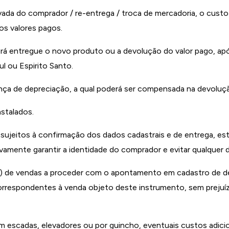
ada do comprador / re-entrega / troca de mercadoria, o custo
s valores pagos.
rá entregue o novo produto ou a devolução do valor pago, ap
l ou Espirito Santo.
nça de depreciação, a qual poderá ser compensada na devoluç
stalados.
sujeitos à confirmação dos dados cadastrais e de entrega, est
ivamente garantir a identidade do comprador e evitar qualquer 
a) de vendas a proceder com o apontamento em cadastro de de
 correspondentes à venda objeto deste instrumento, sem prejuí
 escadas, elevadores ou por guincho, eventuais custos adicion