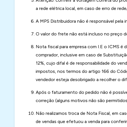
Atenção: conferir a voltagem correta do prod
a rede elétrica local, em caso de erro de re
A MPS Distribuidora não é responsável pela
O valor do frete não está incluso no preço d
Nota fiscal para empresa com I.E o ICMS é d
comprador, inclusive em caso de Substituição
12%, cujo difal é de responsabilidade do ven
impostos, nos termos do artigo 166 do Código
vendedor esteja desobrigado a recolher o dife
Após o faturamento do pedido não é possível a
correção (alguns motivos não são permitido
Não realizamos troca de Nota Fiscal, em caso
de vendas que efetuou a venda para conferir