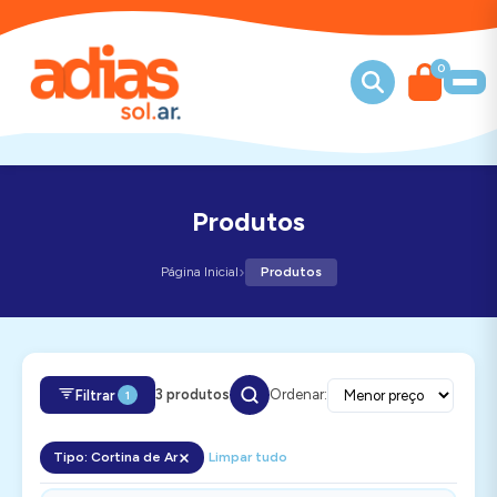
0
Produtos
›
Página Inicial
Produtos
3 produtos
Ordenar:
Filtrar
1
Tipo: Cortina de Ar
Limpar tudo