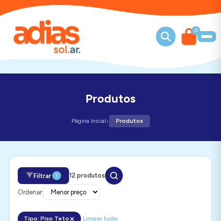
0
Produtos
›
Página Inicial
Produtos
12 produtos
Filtrar
1
Ordenar:
Tipo: Piso Teto
Limpar tudo