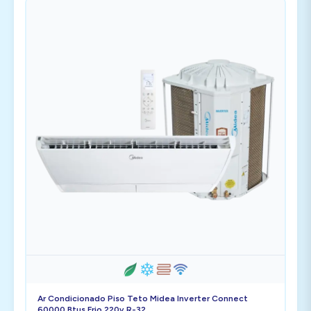
Ar Condicionado Piso Teto Midea Inverter Connect
60000 Btus Frio 220v R-32