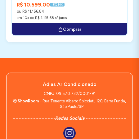
R$ 10.599,00
-5% PIX
ou R$ 11.156,84
em 10x de R$ 1.115,68 s/ juros
Comprar
Adias Ar Condicionado
CNPJ: 09.570.732/0001-91
ShowRoom
- Rua Tenente Alberto Spicciati, 120, Barra Funda,
São Paulo/SP
Redes Sociais