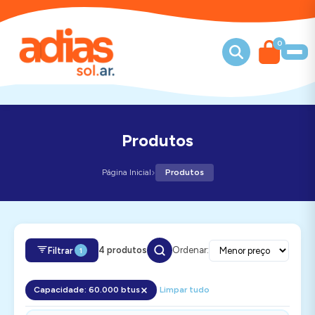
0
Produtos
›
Página Inicial
Produtos
4 produtos
Ordenar:
Filtrar
1
Capacidade: 60.000 btus
Limpar tudo