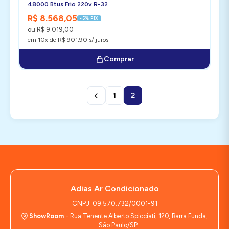
48000 Btus Frio 220v R-32
R$ 8.568,05
-5% PIX
ou R$ 9.019,00
em 10x de R$ 901,90 s/ juros
Comprar
1
2
Adias Ar Condicionado
CNPJ: 09.570.732/0001-91
ShowRoom
- Rua Tenente Alberto Spicciati, 120, Barra Funda,
São Paulo/SP