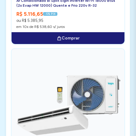
Ar Condicionado Bi Split Elgin Inverter Wi-Fi 18000 Btus
(2x Evap HW 12000) Quente e Frio 220v R-32
R$ 5.116,65
-5% PIX
ou R$ 5.385,95
em 10x de R$ 538,60 s/ juros
Comprar