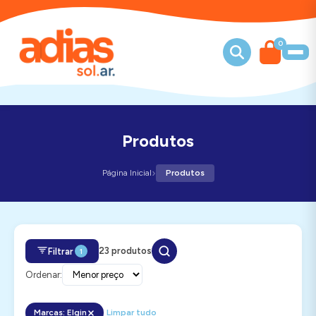
0
Produtos
›
Página Inicial
Produtos
23 produtos
Filtrar
1
Ordenar:
Marcas: Elgin
Limpar tudo