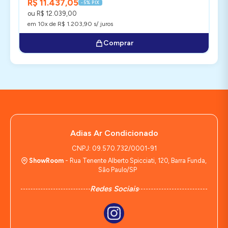
R$ 11.437,05
-5% PIX
ou R$ 12.039,00
em 10x de R$ 1.203,90 s/ juros
Comprar
Adias Ar Condicionado
CNPJ: 09.570.732/0001-91
ShowRoom
- Rua Tenente Alberto Spicciati, 120, Barra Funda,
São Paulo/SP
Redes Sociais