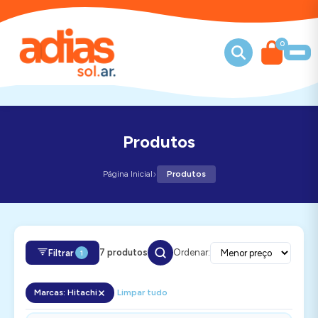
0
Produtos
›
Página Inicial
Produtos
7 produtos
Ordenar:
Filtrar
1
Marcas: Hitachi
Limpar tudo