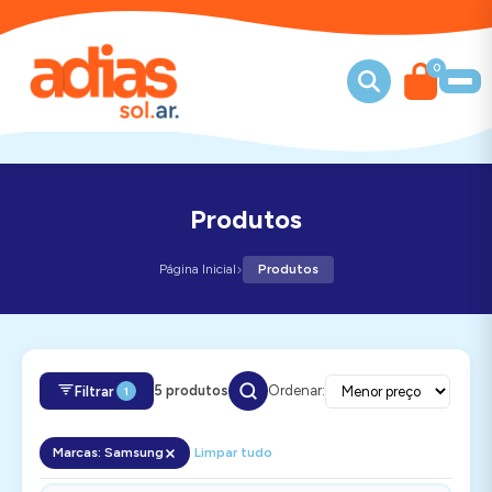
0
Produtos
›
Página Inicial
Produtos
5 produtos
Ordenar:
Filtrar
1
Marcas: Samsung
Limpar tudo