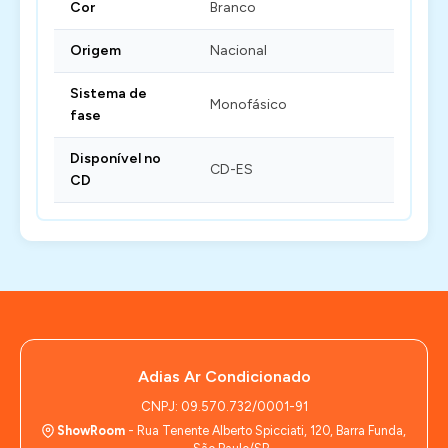
Cor
Branco
Origem
Nacional
Sistema de
Monofásico
fase
Disponível no
CD-ES
CD
Adias Ar Condicionado
CNPJ: 09.570.732/0001-91
ShowRoom
- Rua Tenente Alberto Spicciati, 120, Barra Funda,