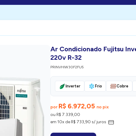
Ar Condicionado Fujitsu In
220v R-32
PRINVHIW30F2FU5
Inverter
Frio
Cobre
R$ 6.972,05
por
no pix
ou R$ 7.339,00
em 10x de R$ 733,90 s/ juros