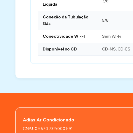
3/8
Líquida
Conexão da Tubulação
5/8
Gás
Conectividade Wi-FI
Sem Wi-Fi
Disponível no CD
CD-MS, CD-ES
Adias Ar Condicionado
CNPJ: 09.570.732/0001-91