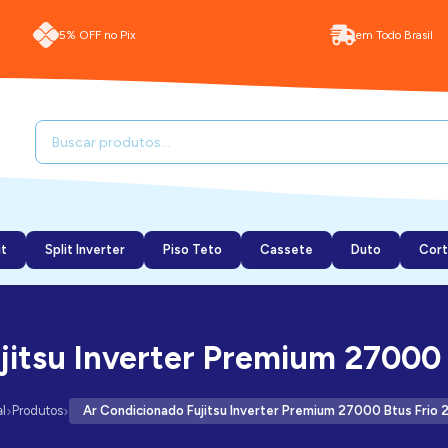
5% OFF no Pix
em Todo Brasil
it
Split Inverter
Piso Teto
Cassete
Duto
Cort
jitsu Inverter Premium 27000 
›
›
al
Produtos
Ar Condicionado Fujitsu Inverter Premium 27000 Btus Frio 