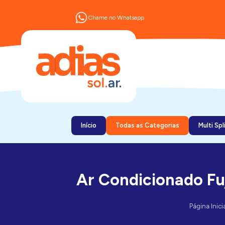
Chame no Whatsapp
Início
Todas as Categorias
Multi Spl
Ar Condicionado Fu
Página Inici