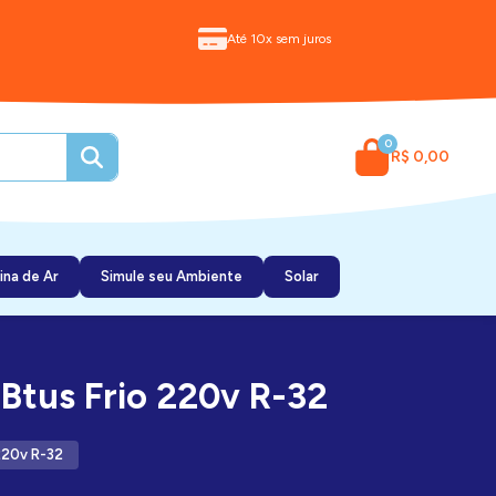
Até 10x sem juros
0
R$ 0,00
ina de Ar
Simule seu Ambiente
Solar
Btus Frio 220v R-32
220v R-32