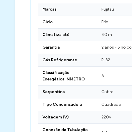
Marcas
Fujitsu
Ciclo
Frio
Climatiza até
40 m
Garantia
2 anos - 5 no c
Gás Refrigerante
R-32
Classificação
A
Energética INMETRO
Serpentina
Cobre
Tipo Condensadora
Quadrada
Voltagem (V)
220v
Conexão da Tubulação