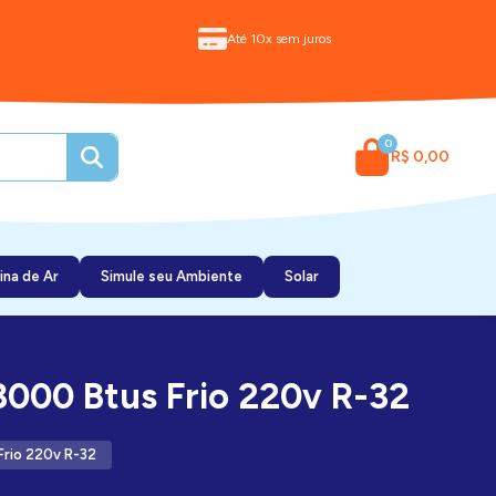
Até 10x sem juros
0
R$ 0,00
ina de Ar
Simule seu Ambiente
Solar
8000 Btus Frio 220v R-32
Frio 220v R-32