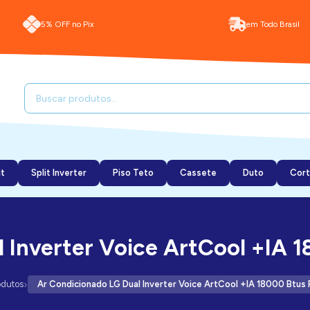
5% OFF no Pix
em Todo Brasil
it
Split Inverter
Piso Teto
Cassete
Duto
Cort
 Inverter Voice ArtCool +IA 1
›
odutos
Ar Condicionado LG Dual Inverter Voice ArtCool +IA 18000 Btus 