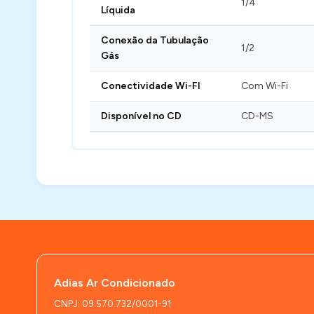
1/4
Líquida
Conexão da Tubulação
1/2
Gás
Conectividade Wi-FI
Com Wi-Fi
Disponível no CD
CD-MS
Adias Ar Condicionado
CNPJ: 09.570.732/0001-91