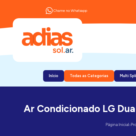
Chame no Whatsapp
Início
Todas as Categorias
Multi Spl
Ar Condicionado LG Dual
›
Página Inicial
Pr