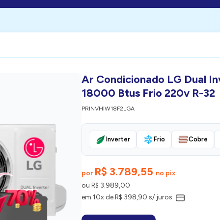
Ar Condicionado LG Dual In
18000 Btus Frio 220v R-32
PRINVHIW18F2LGA
Inverter
Frio
Cobre
R$ 3.789,55
por
no pix
ou R$ 3.989,00
em 10x de R$ 398,90 s/ juros