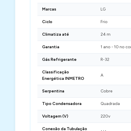
Marcas
LG
Ciclo
Frio
Climatiza até
24 m
Garantia
1 ano - 10 no c
Gás Refrigerante
R-32
Classificação
A
Energética INMETRO
Serpentina
Cobre
Tipo Condensadora
Quadrada
Voltagem (V)
220v
Conexão da Tubulação