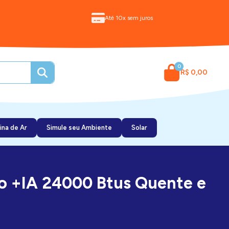
Até 10x sem juros
0
R$ 0,00
ina de Ar
Simule seu Ambiente
Solar
no +IA 24000 Btus Quente e