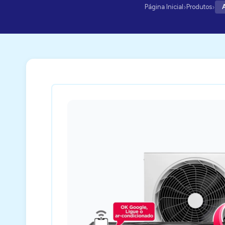
›
›
Página Inicial
Produtos
A