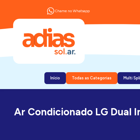
Chame no Whatsapp
Início
Todas as Categorias
Multi Spl
Ar Condicionado LG Dual I