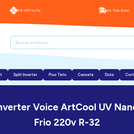
5% OFF no Pix
em Todo Brasil
it
Split Inverter
Piso Teto
Cassete
Duto
Cort
nverter Voice ArtCool UV Na
Frio 220v R-32