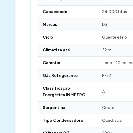
Capacidade
24.000 btus
Marcas
LG
Ciclo
Quente e Frio
Climatiza até
32 m
Garantia
1 ano - 10 no c
Gás Refrigerante
R-32
Classificação
A
Energética INMETRO
Serpentina
Cobre
Tipo Condensadora
Quadrada