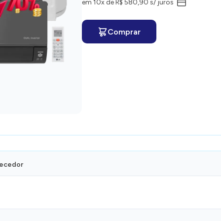
em 10x de R$ 580,90 s/ juros
Comprar
necedor