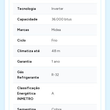
Tecnologia
Inverter
Capacidade
36.000 btus
Marcas
Midea
Ciclo
Frio
Climatiza até
48 m
Garantia
1 ano
Gás
R-32
Refrigerante
Classificação
Energética
A
INMETRO
Serpentina
Cobre