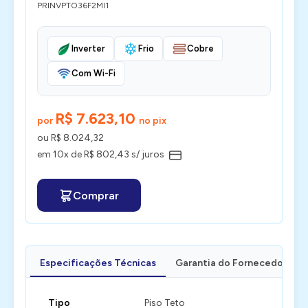
PRINVPTO36F2MI1
Inverter
Frio
Cobre
Com Wi-Fi
R$ 7.623,10
por
no pix
ou R$ 8.024,32
em 10x de R$ 802,43 s/ juros
Comprar
Especificações Técnicas
Garantia do Fornecedor
Tipo
Piso Teto