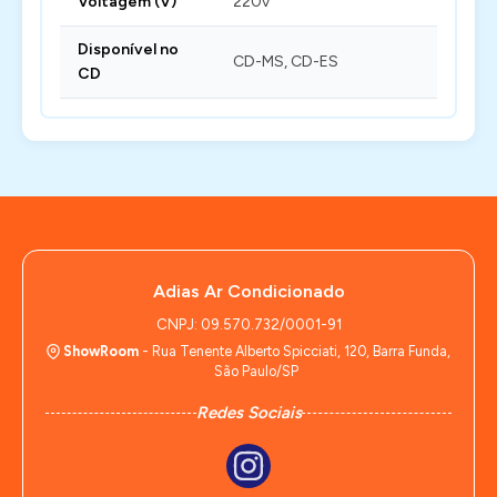
Voltagem (V)
220v
Disponível no
CD-MS, CD-ES
CD
Adias Ar Condicionado
CNPJ: 09.570.732/0001-91
ShowRoom
- Rua Tenente Alberto Spicciati, 120, Barra Funda,
São Paulo/SP
Redes Sociais