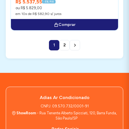
R$ 5.537,55
-5% PIX
ou R$ 5.829,00
em 10x de R$ 582,90 s/ juros
Comprar
1
2
Adias Ar Condicionado
CNPJ: 09.570.732/0001-91
ShowRoom
- Rua Tenente Alberto Spicciati, 120, Barra Funda,
São Paulo/SP