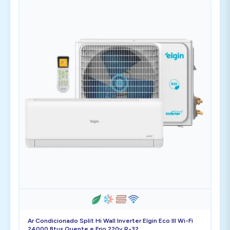
Ar Condicionado Split Hi Wall Inverter Elgin Eco III Wi-Fi
24000 Btus Quente e Frio 220v R-32