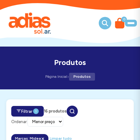
0
Produtos
›
Página Inicial
Produtos
16 produtos
Filtrar
1
Ordenar:
Marcas: Midea
Limpar tudo