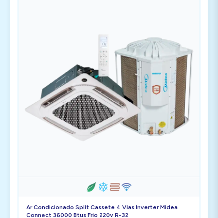
Ar Condicionado Split Cassete 4 Vias Inverter Midea
Connect 36000 Btus Frio 220v R-32