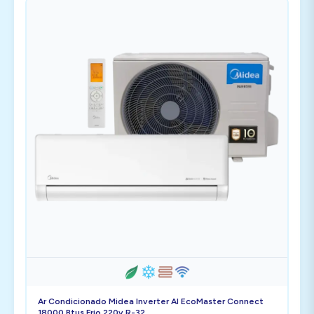
Ar Condicionado Midea Inverter AI EcoMaster Connect
18000 Btus Frio 220v R-32