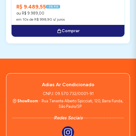
R$ 9.489,55
-5% PIX
ou R$ 9.989,00
em 10x de R$ 998,90 s/ juros
Comprar
Adias Ar Condicionado
CNPJ: 09.570.732/0001-91
ShowRoom
- Rua Tenente Alberto Spicciati, 120, Barra Funda,
São Paulo/SP
Redes Sociais