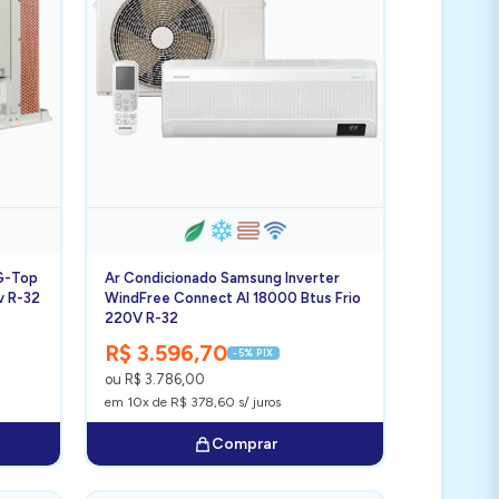
 G-Top
Ar Condicionado Samsung Inverter
v R-32
WindFree Connect AI 18000 Btus Frio
220V R-32
R$ 3.596,70
-5% PIX
ou R$ 3.786,00
em 10x de R$ 378,60 s/ juros
Comprar