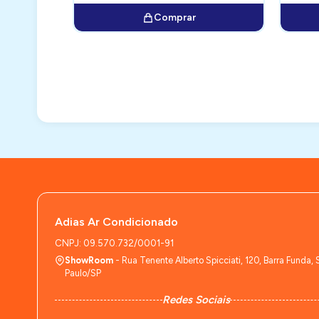
Comprar
Adias Ar Condicionado
CNPJ: 09.570.732/0001-91
ShowRoom
- Rua Tenente Alberto Spicciati, 120, Barra Funda, 
Paulo/SP
Redes Sociais