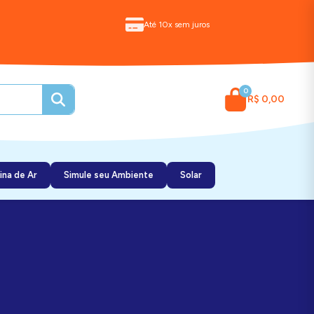
Até 10x sem juros
0
R$ 0,00
ina de Ar
Simule seu Ambiente
Solar