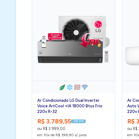
Ar Condicionado LG Dual Inverter
Ar Co
Voice ArtCool +IA 18000 Btus Frio
Auto 
220v R-32
220v 
R$ 3.789,55
R$ 
-5% PIX
ou R$ 3.989,00
ou R$
em 10x de R$ 398,90 s/ juros
em 10x