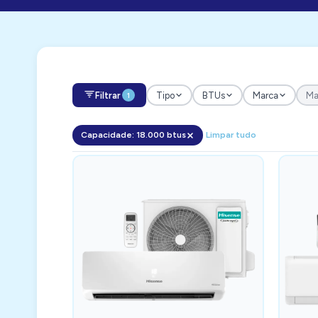
Filtrar
Tipo
BTUs
Marca
Mai
1
Capacidade: 18.000 btus
Limpar tudo