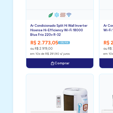
Ar Condicionado Split Hi Wall Inverter
Ar Con
Hisense Hi-Efficiency Wi-Fi 18000
Wi-Fi
Btus Frio 220v R-32
R$ 2.773,05
R$ 
-5% PIX
ou R$ 2.919,00
ou R$ 
em 10x de R$ 291,90 s/ juros
em 10x
Comprar