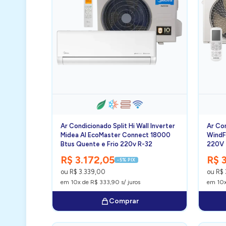
Ar Condicionado Split Hi Wall Inverter
Ar Co
Midea AI EcoMaster Connect 18000
WindF
Btus Quente e Frio 220v R-32
220V
R$ 3.172,05
R$ 
-5% PIX
ou R$ 3.339,00
ou R$
em 10x de R$ 333,90 s/ juros
em 10x
Comprar