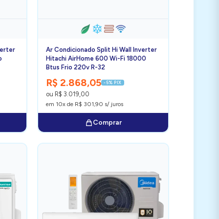
verter
Ar Condicionado Split Hi Wall Inverter
o
Hitachi AirHome 600 Wi-Fi 18000
Btus Frio 220v R-32
R$ 2.868,05
-5% PIX
ou R$ 3.019,00
em 10x de R$ 301,90 s/ juros
Comprar