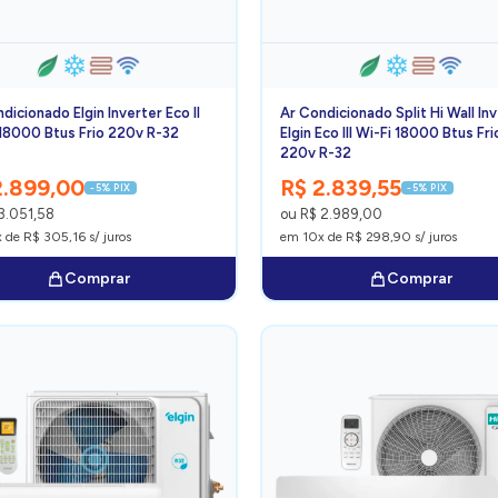
dicionado Elgin Inverter Eco II
Ar Condicionado Split Hi Wall In
 18000 Btus Frio 220v R-32
Elgin Eco III Wi-Fi 18000 Btus Fri
220v R-32
2.899,00
R$ 2.839,55
-5% PIX
-5% PIX
3.051,58
ou R$ 2.989,00
 de R$ 305,16 s/ juros
em 10x de R$ 298,90 s/ juros
Comprar
Comprar