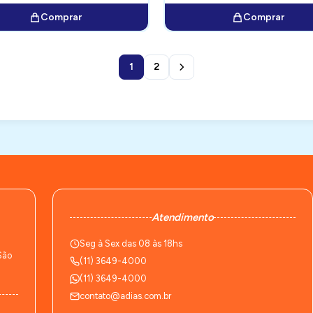
Comprar
Comprar
1
2
Atendimento
Seg à Sex das 08 às 18hs
São
(11) 3649-4000
(11) 3649-4000
contato@adias.com.br