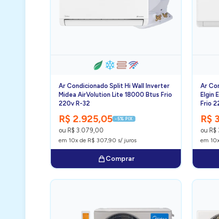
Ar Condicionado Split Hi Wall Inverter
Ar Con
Midea AirVolution Lite 18000 Btus Frio
Elgin 
220v R-32
Frio 
R$ 2.925,05
R$ 
-5% PIX
ou R$ 3.079,00
ou R$ 
em 10x de R$ 307,90 s/ juros
em 10x
Comprar