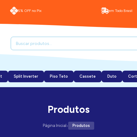
5% OFF no Pix
em Todo Brasil
it
Split Inverter
Piso Teto
Cassete
Duto
Cort
Produtos
›
Página Inicial
Produtos