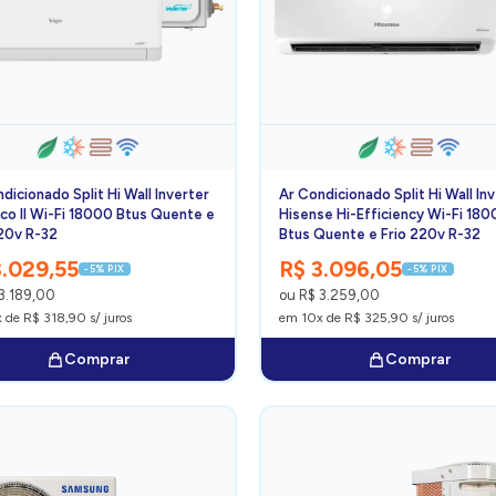
dicionado Split Hi Wall Inverter
Ar Condicionado Split Hi Wall In
Eco II Wi-Fi 18000 Btus Quente e
Hisense Hi-Efficiency Wi-Fi 18
220v R-32
Btus Quente e Frio 220v R-32
3.029,55
R$ 3.096,05
-5% PIX
-5% PIX
3.189,00
ou R$ 3.259,00
 de R$ 318,90 s/ juros
em 10x de R$ 325,90 s/ juros
Comprar
Comprar