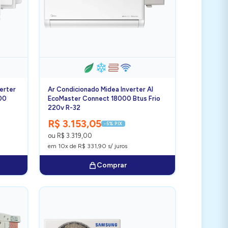
verter
Ar Condicionado Midea Inverter AI
000
EcoMaster Connect 18000 Btus Frio
220v R-32
R$ 3.153,05
-5% PIX
ou R$ 3.319,00
em 10x de R$ 331,90 s/ juros
Comprar